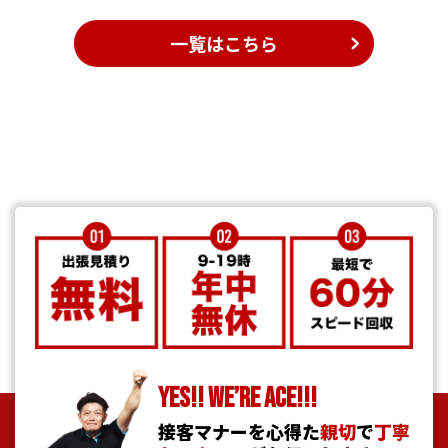
一覧はこちら
YES!! WE’RE ACE!!!
接客マナーを心得た
親切
で
丁寧