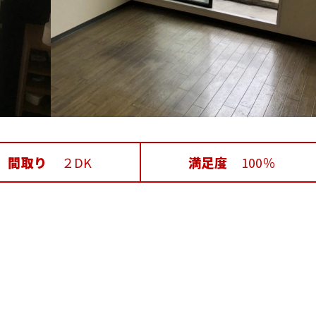
間取り
２DK
満足度
100％