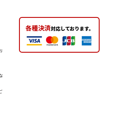
各種決済
対応しております。
お
な
ご