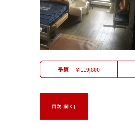
予算
￥119,800
目次
[
開く
]